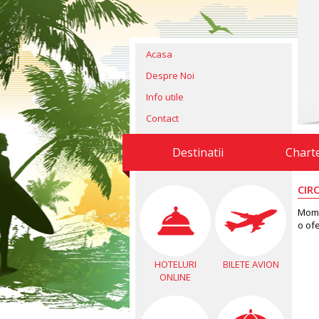
Acasa
Despre Noi
Info utile
Contact
Destinatii
Chart
CIR
Mome
o of
HOTELURI
BILETE AVION
ONLINE