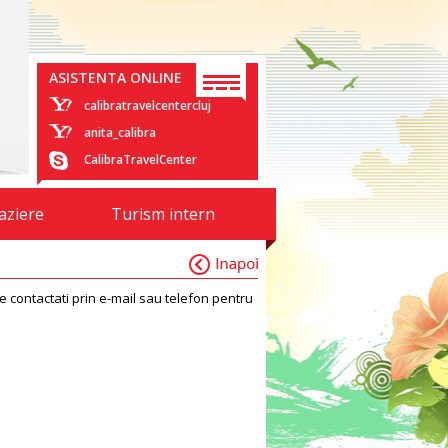
ASISTENTA ONLINE
calibratravelcentercluj
anita_calibra
CalibraTravelCenter
aziere
Turism intern
contactati prin e-mail sau telefon pentru