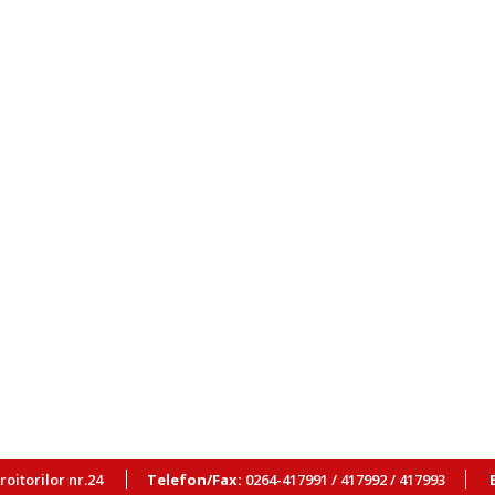
Croitorilor nr.24
Telefon/Fax:
0264-417991 / 417992 / 417993