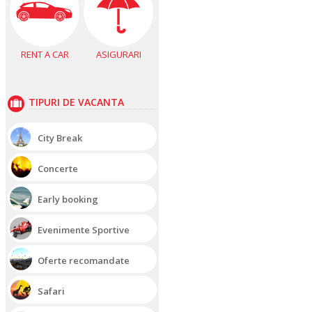
RENT A CAR
ASIGURARI
TIPURI DE VACANTA
City Break
Concerte
Early booking
Evenimente Sportive
Oferte recomandate
Safari